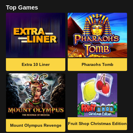
Bonusprogram: Gratis spins, Cashback og turneringer
Top Games
Hvordan Bonusserne Arbejde:
Gratis Spins Detaljer
Hvordan Cashback Works
Konkurrencer
Generelt Taler
Extra 10 Liner
Pharaohs Tomb
Få Og Brug Promo Koder
Sådan Find Og Brug Koder
Mobile App
Opsætning På Android, Ios, Og Nettet
Få Vip Fordele
Vip-niveauer og hvad du får
9 Pots Of Gold
Mount Olympus Revenge
Retningslinjer for Cashback er klare