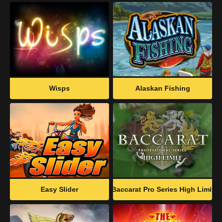
Sikkerhed Og Sikkerhed
Måder, hvorpå vi holder dine penge og oplysninger sikre
Ansvarligt spil
Vores værktøjer giver dig kontrol over dine grænser
Åbenhed
Wisps
Alaskan Fishing
Smart Playing Strategies
Easy Slider
Baccarat Pro Series High Limit