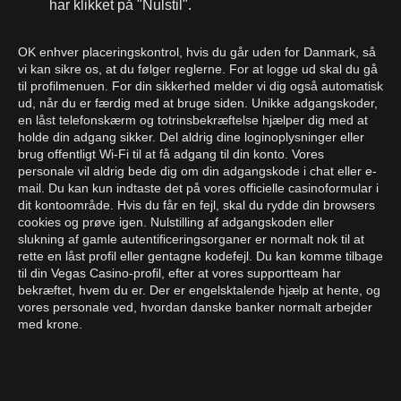
har klikket på "Nulstil".
OK enhver placeringskontrol, hvis du går uden for Danmark, så
vi kan sikre os, at du følger reglerne. For at logge ud skal du gå
til profilmenuen. For din sikkerhed melder vi dig også automatisk
ud, når du er færdig med at bruge siden. Unikke adgangskoder,
en låst telefonskærm og totrinsbekræftelse hjælper dig med at
holde din adgang sikker. Del aldrig dine loginoplysninger eller
brug offentligt Wi-Fi til at få adgang til din konto. Vores
personale vil aldrig bede dig om din adgangskode i chat eller e-
mail. Du kan kun indtaste det på vores officielle casinoformular i
dit kontoområde. Hvis du får en fejl, skal du rydde din browsers
cookies og prøve igen. Nulstilling af adgangskoden eller
slukning af gamle autentificeringsorganer er normalt nok til at
rette en låst profil eller gentagne kodefejl. Du kan komme tilbage
til din Vegas Casino-profil, efter at vores supportteam har
bekræftet, hvem du er. Der er engelsktalende hjælp at hente, og
vores personale ved, hvordan danske banker normalt arbejder
med krone.