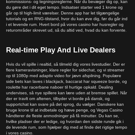
kommissions- og tegningsreglerne. Når du bevæger dig op, kan
du gøre det i dit eget tempo. Indsatser starter ved 1 krone og
går op til high-limit værelser. Denne app har let tilgængelige
tutorials og en RNG-tilstand, hvor du kan øve dig, før du går ind
i et levende rum. Hvert bord på vores casino har husregler og
returområder skrevet ud, så du altid ved, hvad du kan forvente.
Real-time Play And Live Dealers
Hvis du vil spille i realtid, så tilmeld dig vores livestudier. Der er
flere kameravisninger, klare regler for sidechat, og vi streamer
op til 1080p med adaptiv video for jævn afspilning. Populære
side bets kan laves i blackjack, baccarat har squeeze borde, og
roulette har racerbane naboer til hurtige opkald. Dealing
undervises, så nye spillere kan lære uden at bremse spillet. Når
der er travlt om aftenen, tilbyder vi borde på dansk, og
supportchat kan svare på det sprog, du vælger. Danskere kan
bruge krone til at indbetale og hæve penge, og Vegas Casino
håndterer de fleste anmodninger på få minutter. Du kan se,
hvilke pladser der er ledige, og hvordan den sidste runde gik i
de levende rum, som hjælper dig med at finde det rigtige tempo
i vores casino.