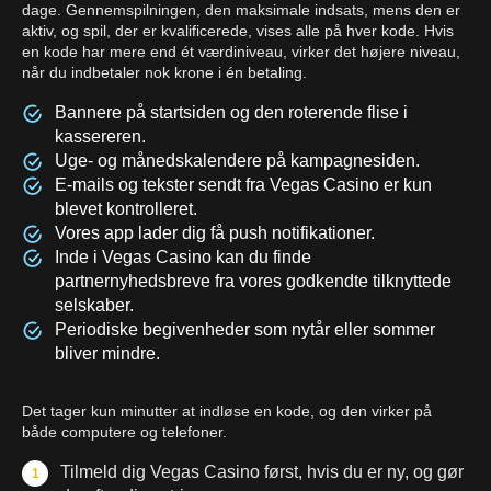
dage. Gennemspilningen, den maksimale indsats, mens den er
aktiv, og spil, der er kvalificerede, vises alle på hver kode. Hvis
en kode har mere end ét værdiniveau, virker det højere niveau,
når du indbetaler nok krone i én betaling.
Bannere på startsiden og den roterende flise i
kassereren.
Uge- og månedskalendere på kampagnesiden.
E-mails og tekster sendt fra Vegas Casino er kun
blevet kontrolleret.
Vores app lader dig få push notifikationer.
Inde i Vegas Casino kan du finde
partnernyhedsbreve fra vores godkendte tilknyttede
selskaber.
Periodiske begivenheder som nytår eller sommer
bliver mindre.
Det tager kun minutter at indløse en kode, og den virker på
både computere og telefoner.
Tilmeld dig Vegas Casino først, hvis du er ny, og gør