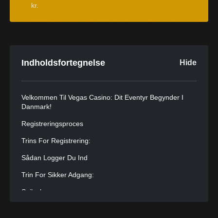
kr.
Indholdsfortegnelse
Hide
Velkommen Til Vegas Casino: Dit Eventyr Begynder I
Danmark!
Registreringsproces
Trins For Registrering:
Sådan Logger Du Ind
Trin For Sikker Adgang:
Spilvalg
Real-time Play And Live Dealers