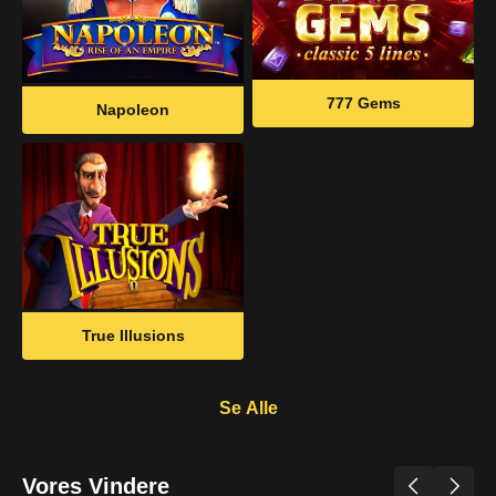
777 Gems
Napoleon
True Illusions
Se Alle
Vores Vindere