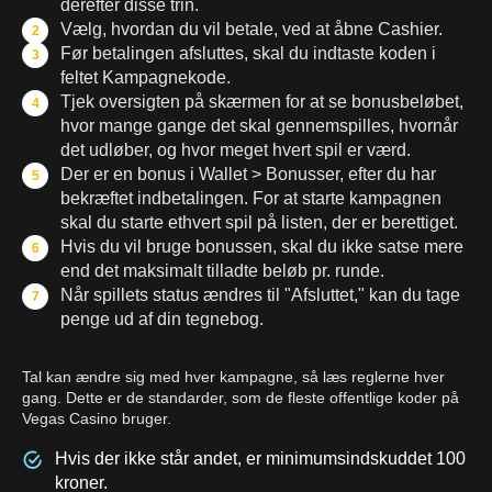
derefter disse trin.
Vælg, hvordan du vil betale, ved at åbne Cashier.
Før betalingen afsluttes, skal du indtaste koden i
feltet Kampagnekode.
Tjek oversigten på skærmen for at se bonusbeløbet,
hvor mange gange det skal gennemspilles, hvornår
det udløber, og hvor meget hvert spil er værd.
Der er en bonus i Wallet > Bonusser, efter du har
bekræftet indbetalingen. For at starte kampagnen
skal du starte ethvert spil på listen, der er berettiget.
Hvis du vil bruge bonussen, skal du ikke satse mere
end det maksimalt tilladte beløb pr. runde.
Når spillets status ændres til "Afsluttet," kan du tage
penge ud af din tegnebog.
Tal kan ændre sig med hver kampagne, så læs reglerne hver
gang. Dette er de standarder, som de fleste offentlige koder på
Vegas Casino bruger.
Hvis der ikke står andet, er minimumsindskuddet 100
kroner.