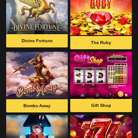
Divine Fortune
The Ruby
Gift Shop
Bombs Away