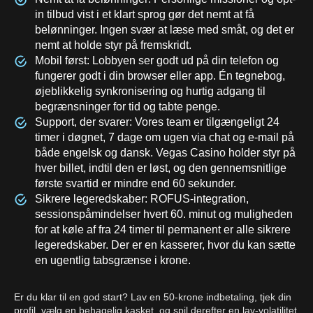
in tilbud vist i et klart sprog gør det nemt at få
belønninger. Ingen svær at læse med småt, og det er
nemt at holde styr på fremskridt.
Mobil først: Lobbyen ser godt ud på din telefon og
fungerer godt i din browser eller app. Én tegnebog,
øjeblikkelig synkronisering og hurtig adgang til
begrænsninger for tid og tabte penge.
Support, der svarer: Vores team er tilgængeligt 24
timer i døgnet, 7 dage om ugen via chat og e-mail på
både engelsk og dansk. Vegas Casino holder styr på
hver billet, indtil den er løst, og den gennemsnitlige
første svartid er mindre end 60 sekunder.
Sikrere legeredskaber: ROFUS-integration,
sessionspåmindelser hvert 60. minut og muligheden
for at køle af fra 24 timer til permanent er alle sikrere
legeredskaber. Der er en kasserer, hvor du kan sætte
en ugentlig tabsgrænse i krone.
Er du klar til en god start? Lav en 50-krone indbetaling, tjek din
profil, vælg en behagelig kasket, og spil derefter en lav-volatilitet