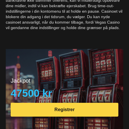
banknavne ikke stemmer overens, kan vi midlertidigt opbevare
dine midler, indtil vi kan bekræfte ejerskabet. Brug time-out-
indstillingerne i din kontomenu til at holde en pause. Casinoet vil
blokere din adgang i det tidsrum, du vælger. Du kan nyde
casinoet ansvarligt, når du kommer tilbage, fordi Vegas Casino
vil gendanne dine indstillinger og holde dine grænser på plads.
Jackpot
47500 kr
Registrer