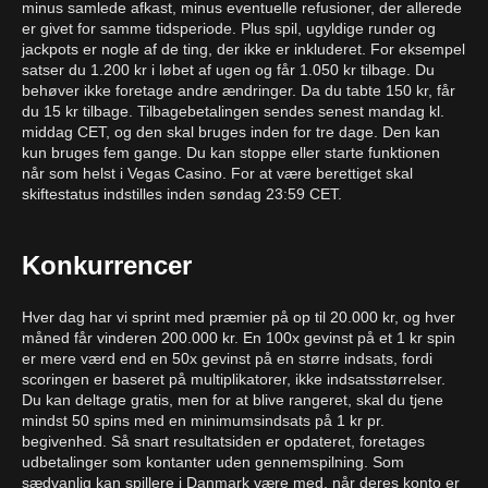
minus samlede afkast, minus eventuelle refusioner, der allerede
er givet for samme tidsperiode. Plus spil, ugyldige runder og
jackpots er nogle af de ting, der ikke er inkluderet. For eksempel
satser du 1.200 kr i løbet af ugen og får 1.050 kr tilbage. Du
behøver ikke foretage andre ændringer. Da du tabte 150 kr, får
du 15 kr tilbage. Tilbagebetalingen sendes senest mandag kl.
middag CET, og den skal bruges inden for tre dage. Den kan
kun bruges fem gange. Du kan stoppe eller starte funktionen
når som helst i Vegas Casino. For at være berettiget skal
skiftestatus indstilles inden søndag 23:59 CET.
Konkurrencer
Hver dag har vi sprint med præmier på op til 20.000 kr, og hver
måned får vinderen 200.000 kr. En 100x gevinst på et 1 kr spin
er mere værd end en 50x gevinst på en større indsats, fordi
scoringen er baseret på multiplikatorer, ikke indsatsstørrelser.
Du kan deltage gratis, men for at blive rangeret, skal du tjene
mindst 50 spins med en minimumsindsats på 1 kr pr.
begivenhed. Så snart resultatsiden er opdateret, foretages
udbetalinger som kontanter uden gennemspilning. Som
sædvanlig kan spillere i Danmark være med, når deres konto er