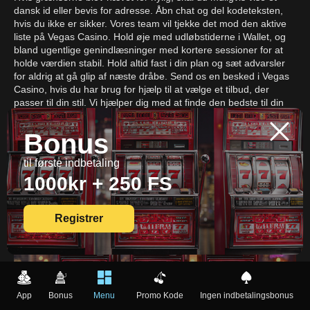
dansk id eller bevis for adresse. Åbn chat og del kodeteksten,
hvis du ikke er sikker. Vores team vil tjekke det mod den aktive
liste på Vegas Casino. Hold øje med udløbstiderne i Wallet, og
bland ugentlige genindlæsninger med kortere sessioner for at
holde værdien stabil. Hold altid fast i din plan og sæt advarsler
for aldrig at gå glip af næste dråbe. Send os en besked i Vegas
Casino, hvis du har brug for hjælp til at vælge et tilbud, der
passer til din stil. Vi hjælper dig med at finde den bedste til din
kronebalance.
Bonus
til første indbetaling
1000kr + 250 FS
350 Gratis Spins!
Registrer
Nyd 350 gratis spins uden væddemål på spil som Eye of
Horus, Fishin’ Frenzy og mere.
Detaljer
App
Bonus
Menu
Promo Kode
Ingen indbetalingsbonus